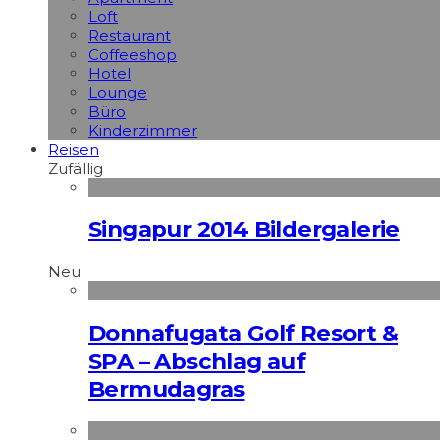
Loft
Restaurant
Coffeeshop
Hotel
Lounge
Büro
Kinderzimmer
Reisen
Zufällig
Singapur 2014 Bildergalerie
Neu
Donnafugata Golf Resort &
SPA – Abschlag auf
Bermudagras