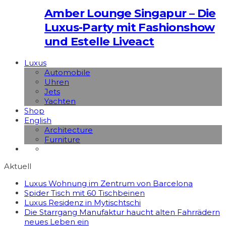
Amber Lounge Singapur – Die
Luxus-Party mit Fashionshow
und Estelle Liveact
Luxus
Automobile
Uhren
Jets
Yachten
Shop
English
Architecture
Furniture
Aktuell
Luxus Wohnung im Zentrum von Barcelona
Spider Tisch mit 60 Tischbeinen
Luxus Residenz in Mytischtschi
Die Starrgang Manufaktur haucht alten Fahrrädern
neues Leben ein