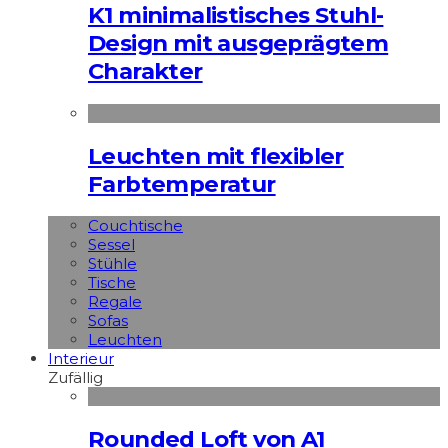
K1 minimalistisches Stuhl-
Design mit ausgeprägtem
Charakter
Leuchten mit flexibler
Farbtemperatur
Couchtische
Sessel
Stühle
Tische
Regale
Sofas
Leuchten
Interieur
Zufällig
Rounded Loft von A1