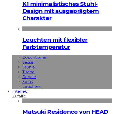
K1 minimalistisches Stuhl-
Design mit ausgeprägtem
Charakter
Leuchten mit flexibler
Farbtemperatur
Couchtische
Sessel
Stühle
Tische
Regale
Sofas
Leuchten
Interieur
Zufällig
Matsuki Residence von HEAD