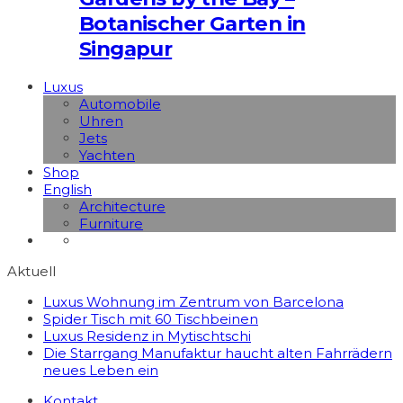
Botanischer Garten in
Singapur
Luxus
Automobile
Uhren
Jets
Yachten
Shop
English
Architecture
Furniture
Aktuell
Luxus Wohnung im Zentrum von Barcelona
Spider Tisch mit 60 Tischbeinen
Luxus Residenz in Mytischtschi
Die Starrgang Manufaktur haucht alten Fahrrädern
neues Leben ein
Kontakt