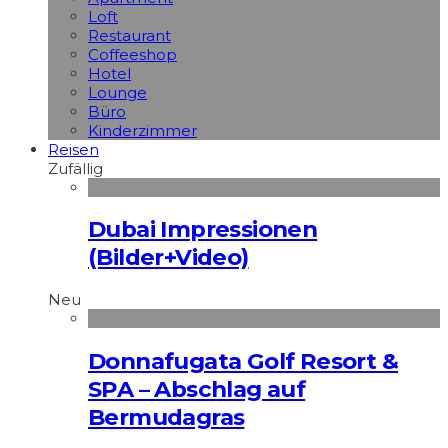
Loft
Restaurant
Coffeeshop
Hotel
Lounge
Büro
Kinderzimmer
Reisen
Zufällig
Dubai Impressionen
(Bilder+Video)
Neu
Donnafugata Golf Resort &
SPA – Abschlag auf
Bermudagras