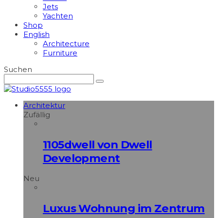
Jets
Yachten
Shop
English
Architecture
Furniture
Suchen
Architektur
Zufällig
1105dwell von Dwell
Development
Neu
Luxus Wohnung im Zentrum