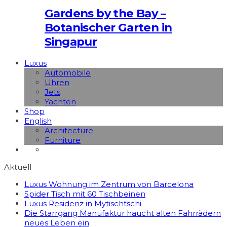
Gardens by the Bay –
Botanischer Garten in
Singapur
Luxus
Automobile
Uhren
Jets
Yachten
Shop
English
Architecture
Furniture
Aktuell
Luxus Wohnung im Zentrum von Barcelona
Spider Tisch mit 60 Tischbeinen
Luxus Residenz in Mytischtschi
Die Starrgang Manufaktur haucht alten Fahrrädern
neues Leben ein