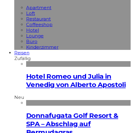
Apart­ment
Loft
Restaurant
Coffeeshop
Hotel
Lounge
Büro
Kinderzimmer
Reisen
Zufällig
Hotel Romeo und Julia in
Venedig von Alberto Apostoli
Neu
Donnafugata Golf Resort &
SPA – Abschlag auf
Bermudagras