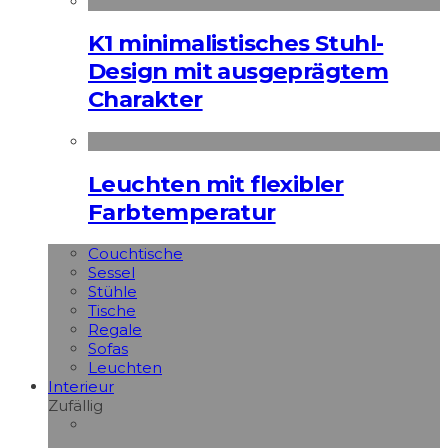
K1 minimalistisches Stuhl-
Design mit ausgeprägtem
Charakter
Leuchten mit flexibler
Farbtemperatur
Couchtische
Sessel
Stühle
Tische
Regale
Sofas
Leuchten
Interieur
Zufällig