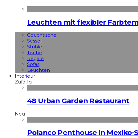
Leuchten mit flexibler Farbte
Couchtische
Sessel
Stühle
Tische
Regale
Sofas
Leuchten
Interieur
Zufällig
48 Urban Garden Restaurant
Neu
Polanco Penthouse in Mexiko-