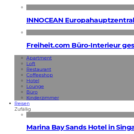
INNOCEAN Europahauptzentrale
Freiheit.com Büro-Interieur ges
Apart­ment
Loft
Restaurant
Coffeeshop
Hotel
Lounge
Büro
Kinderzimmer
Reisen
Zufällig
Marina Bay Sands Hotel in Singa