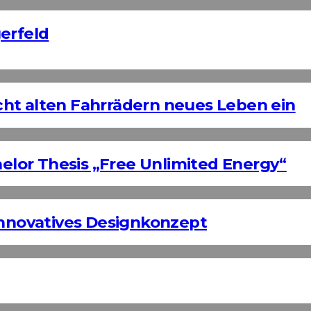
erfeld
ht alten Fahrrädern neues Leben ein
helor Thesis „Free Unlimited Energy“
Innovatives Designkonzept