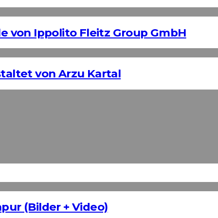
 von Ippolito Fleitz Group GmbH
taltet von Arzu Kartal
pur (Bilder + Video)