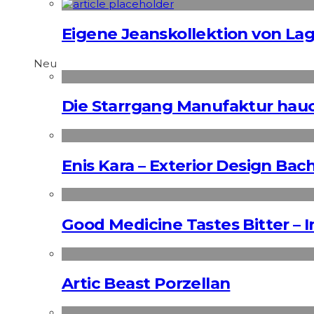
Eigene Jeanskollektion von Lag
Neu
Die Starrgang Manufaktur hauc
Enis Kara – Exterior Design Bac
Good Medicine Tastes Bitter – 
Artic Beast Porzellan