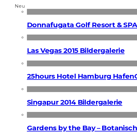
Neu
Donnafugata Golf Resort & SPA
Las Vegas 2015 Bildergalerie
25hours Hotel Hamburg HafenC
Singapur 2014 Bildergalerie
Gardens by the Bay – Botanisch