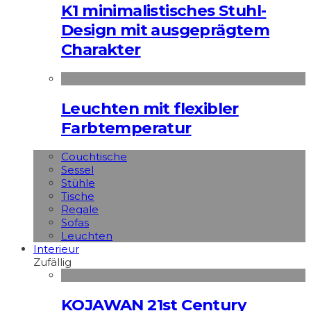
K1 minimalistisches Stuhl-
Design mit ausgeprägtem
Charakter
Leuchten mit flexibler
Farbtemperatur
Couchtische
Sessel
Stühle
Tische
Regale
Sofas
Leuchten
Interieur
Zufällig
KOJAWAN 21st Century