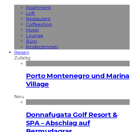
Apart­ment
Loft
Restaurant
Coffeeshop
Hotel
Lounge
Büro
Kinderzimmer
Reisen
Zufällig
Porto Montenegro und Marina
Village
Neu
Donnafugata Golf Resort &
SPA – Abschlag auf
Bermudagras