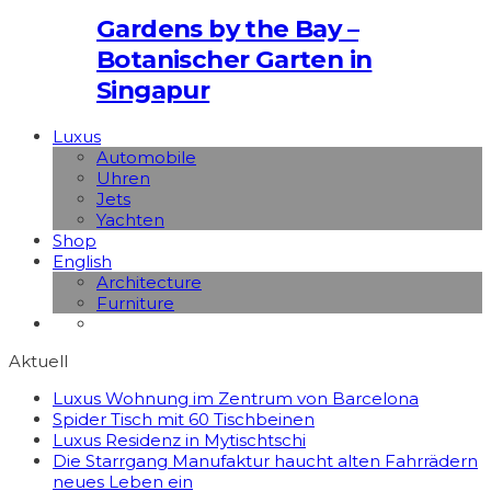
Gardens by the Bay –
Botanischer Garten in
Singapur
Luxus
Automobile
Uhren
Jets
Yachten
Shop
English
Architecture
Furniture
Aktuell
Luxus Wohnung im Zentrum von Barcelona
Spider Tisch mit 60 Tischbeinen
Luxus Residenz in Mytischtschi
Die Starrgang Manufaktur haucht alten Fahrrädern
neues Leben ein