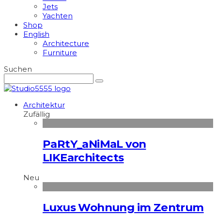
Jets
Yachten
Shop
English
Architecture
Furniture
Suchen
Architektur
Zufällig
PaRtY_aNiMaL von
LIKEarchitects
Neu
Luxus Wohnung im Zentrum