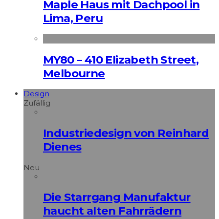
Maple Haus mit Dachpool in
Lima, Peru
MY80 – 410 Elizabeth Street,
Melbourne
Design
Zufällig
Industriedesign von Reinhard
Dienes
Neu
Die Starrgang Manufaktur
haucht alten Fahrrädern