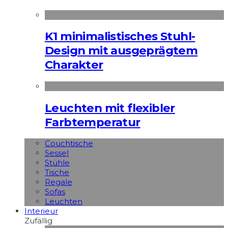
K1 minimalistisches Stuhl-
Design mit ausgeprägtem
Charakter
Leuchten mit flexibler
Farbtemperatur
Couchtische
Sessel
Stühle
Tische
Regale
Sofas
Leuchten
Interieur
Zufällig