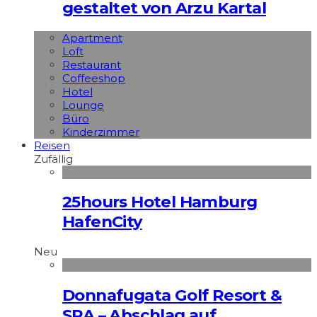
gestaltet von Arzu Kartal
Apart­ment
Loft
Restaurant
Coffeeshop
Hotel
Lounge
Büro
Kinderzimmer
Reisen
Zufällig
25hours Hotel Hamburg
HafenCity
Neu
Donnafugata Golf Resort &
SPA – Abschlag auf