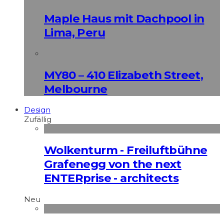
Maple Haus mit Dachpool in
Lima, Peru
MY80 – 410 Elizabeth Street,
Melbourne
Design
Zufällig
Wolkenturm - Freiluftbühne
Grafenegg von the next
ENTERprise - architects
Neu