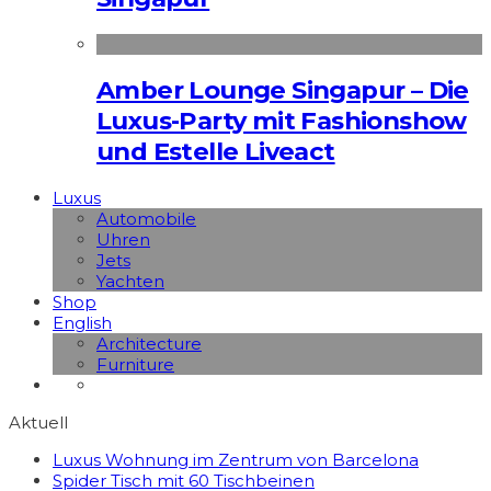
Amber Lounge Singapur – Die
Luxus-Party mit Fashionshow
und Estelle Liveact
Luxus
Automobile
Uhren
Jets
Yachten
Shop
English
Architecture
Furniture
Aktuell
Luxus Wohnung im Zentrum von Barcelona
Spider Tisch mit 60 Tischbeinen