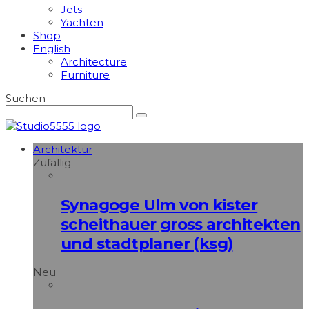
Jets
Yachten
Shop
English
Architecture
Furniture
Suchen
Architektur
Zufällig
Synagoge Ulm von kister
scheithauer gross architekten
und stadtplaner (ksg)
Neu