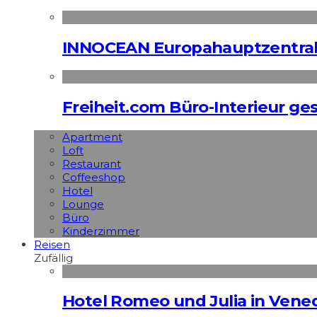
INNOCEAN Europahauptzentrale
Freiheit.com Büro-Interieur ges
Apart­ment
Loft
Restaurant
Coffeeshop
Hotel
Lounge
Büro
Kinderzimmer
Reisen
Zufällig
Hotel Romeo und Julia in Vened