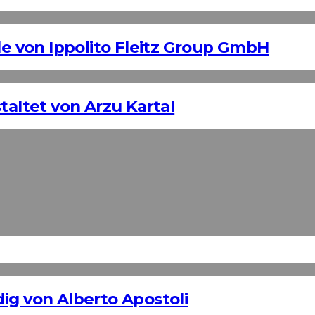
 von Ippolito Fleitz Group GmbH
taltet von Arzu Kartal
ig von Alberto Apostoli