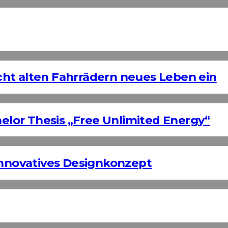
ht alten Fahrrädern neues Leben ein
helor Thesis „Free Unlimited Energy“
Innovatives Designkonzept