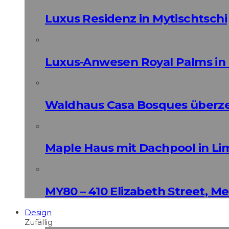
Luxus Residenz in Mytischtschi
Luxus-Anwesen Royal Palms in 
Waldhaus Casa Bosques überz
Maple Haus mit Dachpool in Li
MY80 – 410 Elizabeth Street, M
Design
Zufällig