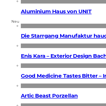
Aluminium Haus von UNIT
Neu
Die Starrgang Manufaktur hauc
Enis Kara – Exterior Design Bac
Good Medicine Tastes Bitter – 
Artic Beast Porzellan