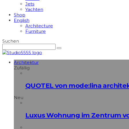
Jets
Yachten
Shop
English
Architecture
Furniture
Suchen
Architektur
Zufällig
QUOTEL von mode:lina architek
Neu
Luxus Wohnung im Zentrum vo