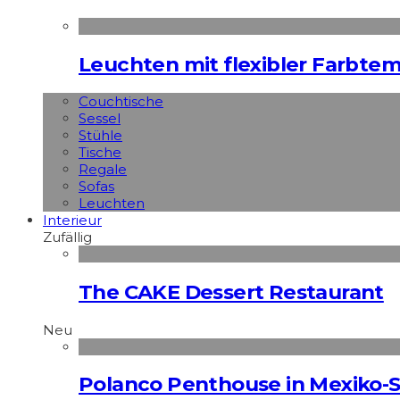
Leuchten mit flexibler Farbte
Couchtische
Sessel
Stühle
Tische
Regale
Sofas
Leuchten
Interieur
Zufällig
The CAKE Dessert Restaurant
Neu
Polanco Penthouse in Mexiko-