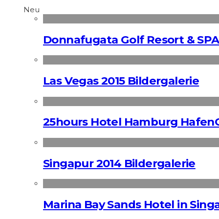
Neu
Donnafugata Golf Resort & SPA
Las Vegas 2015 Bildergalerie
25hours Hotel Hamburg HafenC
Singapur 2014 Bildergalerie
Marina Bay Sands Hotel in Singa