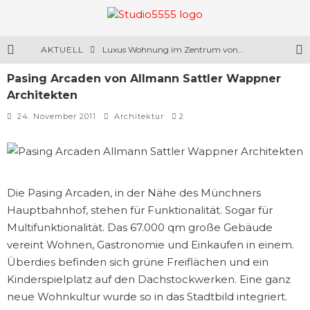
AKTUELL
Luxus Wohnung im Zentrum von Barcelona
Pasing Arcaden von Allmann Sattler Wappner
Spider Tisch mit 60 Tischbeinen
Architekten
Luxus Residenz in Mytischtschi
24. November 2011
Architektur
2
Die Starrgang Manufaktur haucht alten Fahrrädern neues Leben ein
Die Pasing Arcaden, in der Nähe des Münchners
Hauptbahnhof, stehen für Funktionalität. Sogar für
Multifunktionalität. Das 67.000 qm große Gebäude
vereint Wohnen, Gastronomie und Einkaufen in einem.
Überdies befinden sich grüne Freiflächen und ein
Kinderspielplatz auf den Dachstockwerken. Eine ganz
neue Wohnkultur wurde so in das Stadtbild integriert.