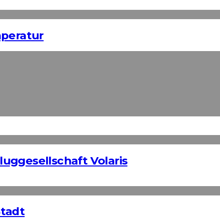
mperatur
uggesellschaft Volaris
Stadt