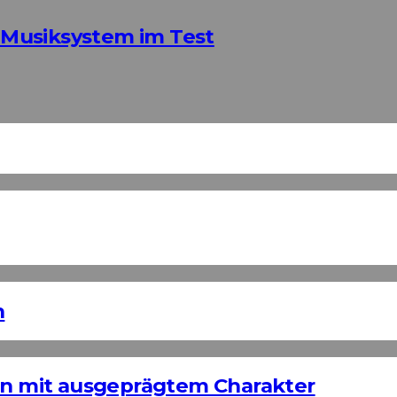
Musiksystem im Test
n
ign mit ausgeprägtem Charakter