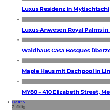
Luxus Residenz in Mytischtschi
Luxus-Anwesen Royal Palms in 
Waldhaus Casa Bosques überz
Maple Haus mit Dachpool in Li
MY80 – 410 Elizabeth Street, M
Design
Zufällig