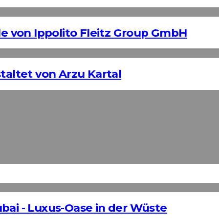
 von Ippolito Fleitz Group GmbH
taltet von Arzu Kartal
bai - Luxus-Oase in der Wüste