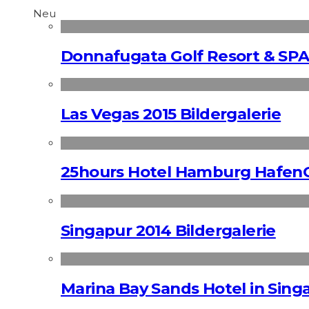
Neu
Donnafugata Golf Resort & SPA
Las Vegas 2015 Bildergalerie
25hours Hotel Hamburg HafenC
Singapur 2014 Bildergalerie
Marina Bay Sands Hotel in Singa