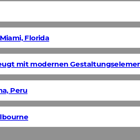
Miami, Florida
eugt mit modernen Gestaltungseleme
ma, Peru
elbourne