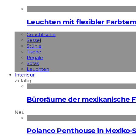
Leuchten mit flexibler Farbte
Couchtische
Sessel
Stühle
Tische
Regale
Sofas
Leuchten
Interieur
Zufällig
Büroräume der mexikanische Fl
Neu
Polanco Penthouse in Mexiko-