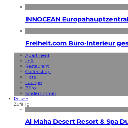
INNOCEAN Europahauptzentrale
Freiheit.com Büro-Interieur ges
Apart­ment
Loft
Restaurant
Coffeeshop
Hotel
Lounge
Büro
Kinderzimmer
Reisen
Zufällig
Al Maha Desert Resort & Spa Du