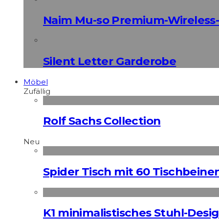
Naim Mu-so Premium-Wireless-
Silent Letter Garderobe
Möbel
Zufällig
Rolf Sachs Collection
Neu
Spider Tisch mit 60 Tischbeine
K1 minimalistisches Stuhl-Des