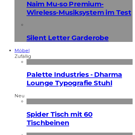
Naim Mu-so Premium-
Wireless-Musiksystem im Test
Silent Letter Garderobe
Möbel
Zufällig
Palette Industries - Dharma
Lounge Typografie Stuhl
Neu
Spider Tisch mit 60
Tischbeinen