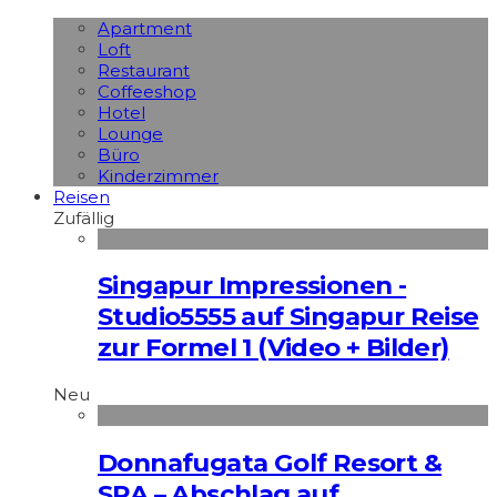
Apart­ment
Loft
Restaurant
Coffeeshop
Hotel
Lounge
Büro
Kinderzimmer
Reisen
Zufällig
Singapur Impressionen -
Studio5555 auf Singapur Reise
zur Formel 1 (Video + Bilder)
Neu
Donnafugata Golf Resort &
SPA – Abschlag auf