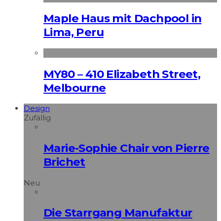
Maple Haus mit Dachpool in
Lima, Peru
MY80 – 410 Elizabeth Street,
Melbourne
Design
Zufällig
Marie-Sophie Chair von Pierre
Brichet
Neu
Die Starrgang Manufaktur