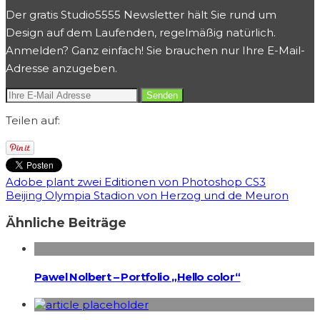
Der gratis Studio5555 Newsletter hält Sie rund um
Design auf dem Laufenden, regelmäßig natürlich.
Anmelden? Ganz einfach! Sie brauchen nur Ihre E-Mail-
Adresse anzugeben.
Teilen auf:
Adobe plant zwei Editionen von Photoshop CS3
Beijing Olympia Stadion von Herzog und de Meuron
Ähnliche Beiträge
Pawel Nolbert – Portfolio „Hello color“