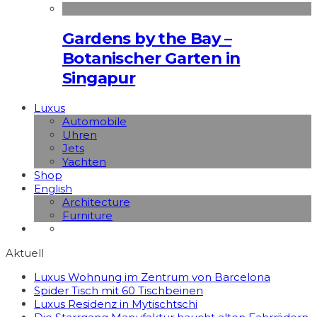
Gardens by the Bay –
Botanischer Garten in
Singapur
Luxus
Automobile
Uhren
Jets
Yachten
Shop
English
Architecture
Furniture
Aktuell
Luxus Wohnung im Zentrum von Barcelona
Spider Tisch mit 60 Tischbeinen
Luxus Residenz in Mytischtschi