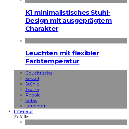
K1 minimalistisches Stuhl-
Design mit ausgeprägtem
Charakter
Leuchten mit flexibler
Farbtemperatur
Couchtische
Sessel
Stühle
Tische
Regale
Sofas
Leuchten
Interieur
Zufällig