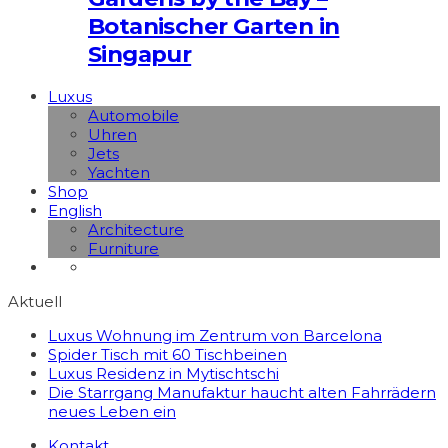
Botanischer Garten in
Singapur
Luxus
Automobile
Uhren
Jets
Yachten
Shop
English
Architecture
Furniture
Aktuell
Luxus Wohnung im Zentrum von Barcelona
Spider Tisch mit 60 Tischbeinen
Luxus Residenz in Mytischtschi
Die Starrgang Manufaktur haucht alten Fahrrädern
neues Leben ein
Kontakt