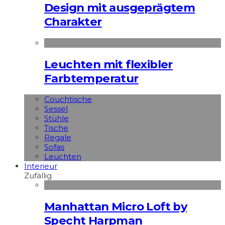
Design mit ausgeprägtem
Charakter
Leuchten mit flexibler
Farbtemperatur
Couchtische
Sessel
Stühle
Tische
Regale
Sofas
Leuchten
Interieur
Zufällig
Manhattan Micro Loft by
Specht Harpman