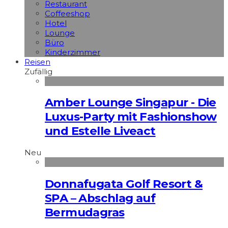
Restaurant
Coffeeshop
Hotel
Lounge
Büro
Kinderzimmer
Reisen
Zufällig
Amber Lounge Singapur - Die
Luxus-Party mit Fashionshow
und Estelle Liveact
Neu
Donnafugata Golf Resort &
SPA – Abschlag auf
Bermudagras