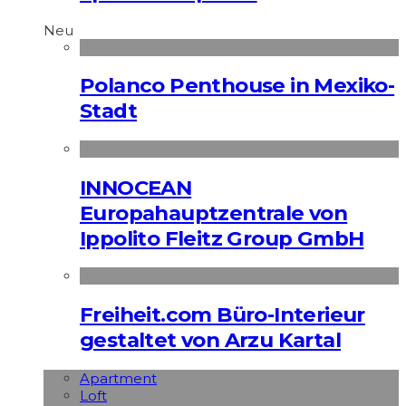
Neu
Polanco Penthouse in Mexiko-
Stadt
INNOCEAN
Europahauptzentrale von
Ippolito Fleitz Group GmbH
Freiheit.com Büro-Interieur
gestaltet von Arzu Kartal
Apart­ment
Loft