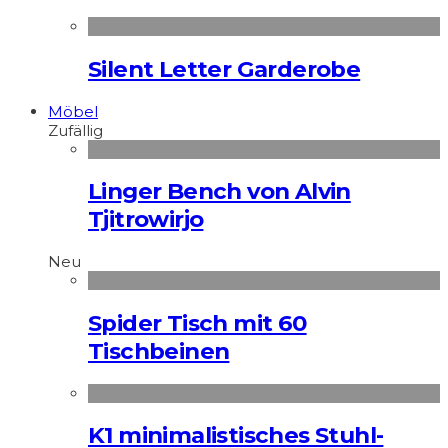
Silent Letter Garderobe
Möbel
Zufällig
Linger Bench von Alvin
Tjitrowirjo
Neu
Spider Tisch mit 60
Tischbeinen
K1 minimalistisches Stuhl-