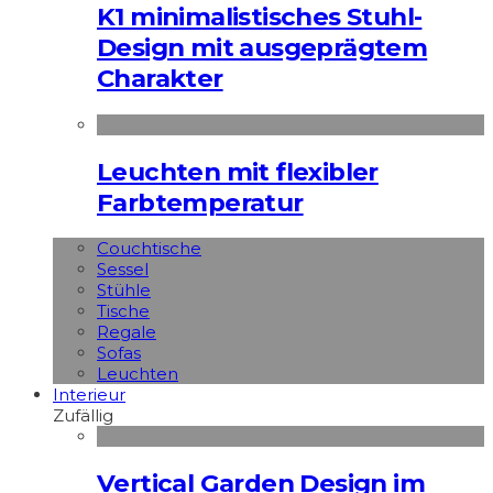
K1 minimalistisches Stuhl-
Design mit ausgeprägtem
Charakter
Leuchten mit flexibler
Farbtemperatur
Couchtische
Sessel
Stühle
Tische
Regale
Sofas
Leuchten
Interieur
Zufällig
Vertical Garden Design im