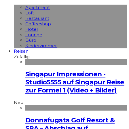
Apart­ment
Loft
Restaurant
Coffeeshop
Hotel
Lounge
Büro
Kinderzimmer
Reisen
Zufällig
Singapur Impressionen -
Studio5555 auf Singapur Reise
zur Formel 1 (Video + Bilder)
Neu
Donnafugata Golf Resort &
SPA – Abschlag auf