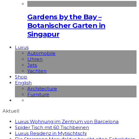
Gardens by the Bay –
Botanischer Garten in
Singapur
Luxus
Automobile
Uhren
Jets
Yachten
Shop
English
Architecture
Furniture
Aktuell
Luxus Wohnung im Zentrum von Barcelona
Spider Tisch mit 60 Tischbeinen
Luxus Residenz in Mytischtschi