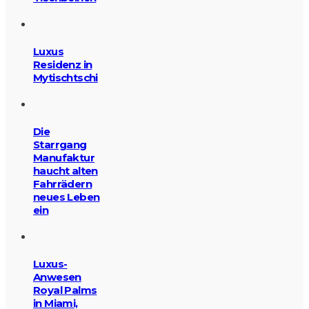
Luxus
Residenz in
Mytischtschi
Die
Starrgang
Manufaktur
haucht alten
Fahrrädern
neues Leben
ein
Luxus-
Anwesen
Royal Palms
in Miami,