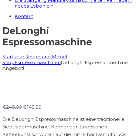
Die Starrgang Manufaktur haucht alten Fahrrädern
neues Leben ein
Kontakt
DeLonghi
Espressomaschine
Startseite
Design und Möbel
Shop
Espressomaschinen
DeLonghi Espressomaschine
Angebot!
€
249,00
€
148,89
Die DeLonghi Espressomaschine ist eine traditionelle
Siebträgermaschine. Kenner der italienischen
Kaffeekunst schwören auf die mit 15 bar Dampfdruck