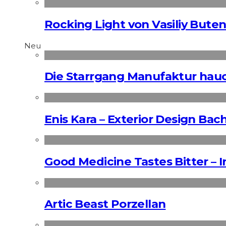
Rocking Light von Vasiliy Bute
Neu
Die Starrgang Manufaktur hauc
Enis Kara – Exterior Design Bac
Good Medicine Tastes Bitter – 
Artic Beast Porzellan