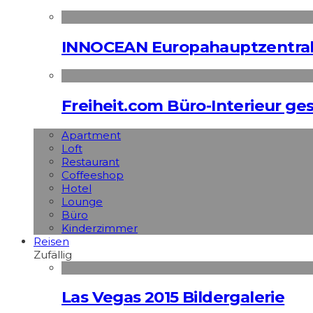
INNOCEAN Europahauptzentrale
Freiheit.com Büro-Interieur ges
Apart­ment
Loft
Restaurant
Coffeeshop
Hotel
Lounge
Büro
Kinderzimmer
Reisen
Zufällig
Las Vegas 2015 Bildergalerie