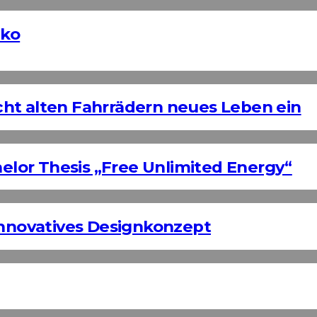
nko
ht alten Fahrrädern neues Leben ein
helor Thesis „Free Unlimited Energy“
Innovatives Designkonzept