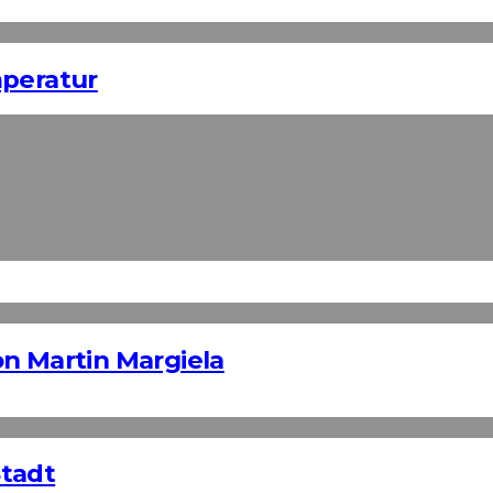
mperatur
n Martin Margiela
Stadt