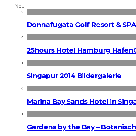
Neu
Donnafugata Golf Resort & SPA
25hours Hotel Hamburg HafenC
Singapur 2014 Bildergalerie
Marina Bay Sands Hotel in Singa
Gardens by the Bay – Botanisch