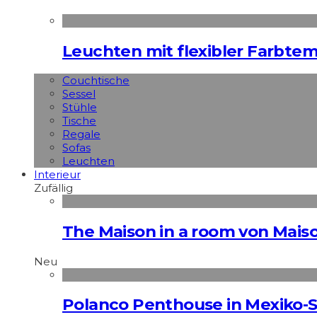
Leuchten mit flexibler Farbte
Couchtische
Sessel
Stühle
Tische
Regale
Sofas
Leuchten
Interieur
Zufällig
The Maison in a room von Maiso
Neu
Polanco Penthouse in Mexiko-