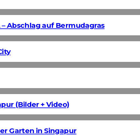
 – Abschlag auf Bermudagras
ity
pur (Bilder + Video)
er Garten in Singapur