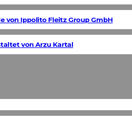
 von Ippolito Fleitz Group GmbH
taltet von Arzu Kartal