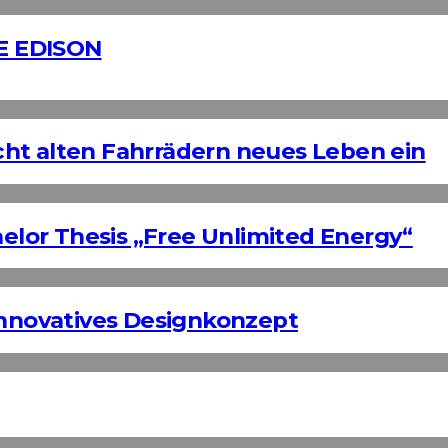
E EDISON
ht alten Fahrrädern neues Leben ein
helor Thesis „Free Unlimited Energy“
Innovatives Designkonzept