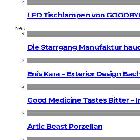
LED Tischlampen von GOODBY
Neu
Die Starrgang Manufaktur hauc
Enis Kara – Exterior Design Bac
Good Medicine Tastes Bitter – 
Artic Beast Porzellan