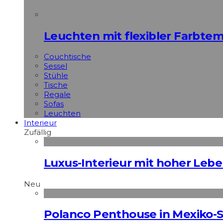
Leuchten mit flexibler Farbte
Couchtische
Sessel
Stühle
Tische
Regale
Sofas
Leuchten
Interieur
Zufällig
Luxus-Interieur mit hoher Lebe
Neu
Polanco Penthouse in Mexiko-