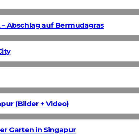
 – Abschlag auf Bermudagras
ity
pur (Bilder + Video)
er Garten in Singapur