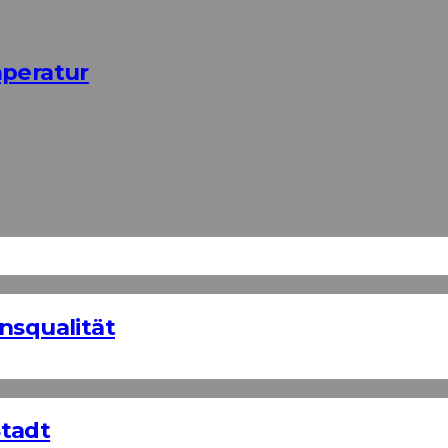
mperatur
nsqualität
Stadt