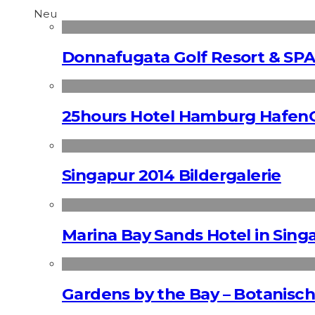
Neu
Donnafugata Golf Resort & SPA
25hours Hotel Hamburg HafenC
Singapur 2014 Bildergalerie
Marina Bay Sands Hotel in Singa
Gardens by the Bay – Botanisch