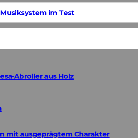
Musiksystem im Test
sa-Abroller aus Holz
n
ign mit ausgeprägtem Charakter