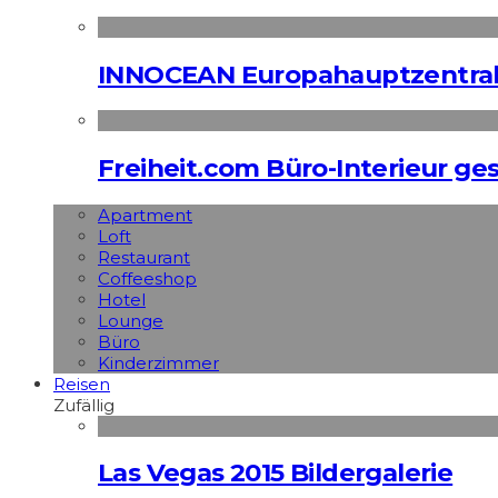
INNOCEAN Europahauptzentrale
Freiheit.com Büro-Interieur ges
Apart­ment
Loft
Restaurant
Coffeeshop
Hotel
Lounge
Büro
Kinderzimmer
Reisen
Zufällig
Las Vegas 2015 Bildergalerie