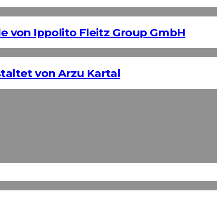
 von Ippolito Fleitz Group GmbH
taltet von Arzu Kartal