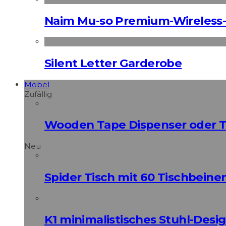
Naim Mu-so Premium-Wireless-
Silent Letter Garderobe
Möbel
Zufällig
Wooden Tape Dispenser oder Te
Neu
Spider Tisch mit 60 Tischbeine
K1 minimalistisches Stuhl-Des