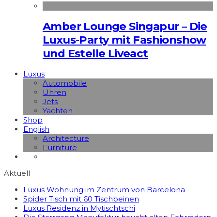
Amber Lounge Singapur – Die
Luxus-Party mit Fashionshow
und Estelle Liveact
Luxus
Automobile
Uhren
Jets
Yachten
Shop
English
Architecture
Furniture
Aktuell
Luxus Wohnung im Zentrum von Barcelona
Spider Tisch mit 60 Tischbeinen
Luxus Residenz in Mytischtschi