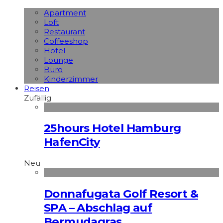
Apart­ment
Loft
Restaurant
Coffeeshop
Hotel
Lounge
Büro
Kinderzimmer
Reisen
Zufällig
25hours Hotel Hamburg
HafenCity
Neu
Donnafugata Golf Resort &
SPA – Abschlag auf
Bermudagras