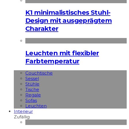
K1 minimalistisches Stuhl-
Design mit ausgeprägtem
Charakter
Leuchten mit flexibler
Farbtemperatur
Couchtische
Sessel
Stühle
Tische
Regale
Sofas
Leuchten
Interieur
Zufällig