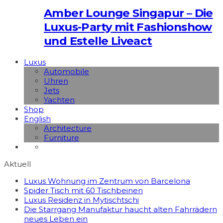
Amber Lounge Singapur – Die
Luxus-Party mit Fashionshow
und Estelle Liveact
Luxus
Automobile
Uhren
Jets
Yachten
Shop
English
Architecture
Furniture
Aktuell
Luxus Wohnung im Zentrum von Barcelona
Spider Tisch mit 60 Tischbeinen
Luxus Residenz in Mytischtschi
Die Starrgang Manufaktur haucht alten Fahrrädern
neues Leben ein