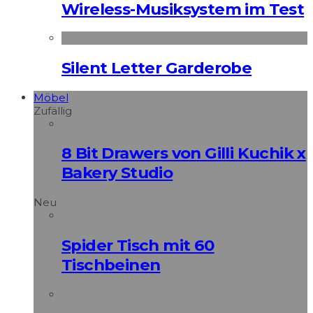
Wireless-Musiksystem im Test
Silent Letter Garderobe
Möbel
Zufällig
8 Bit Drawers von Gilli Kuchik x
Bakery Studio
Neu
Spider Tisch mit 60
Tischbeinen