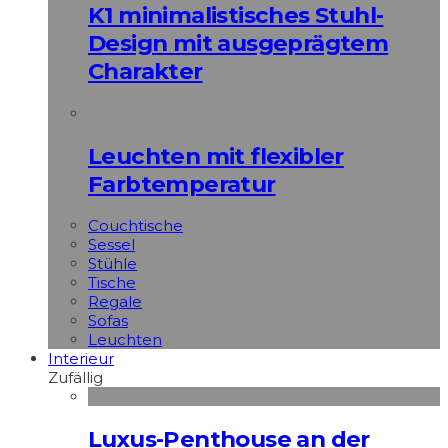
K1 minimalistisches Stuhl-
Design mit ausgeprägtem
Charakter
Leuchten mit flexibler
Farbtemperatur
Couchtische
Sessel
Stühle
Tische
Regale
Sofas
Leuchten
Interieur
Zufällig
Luxus-Penthouse an der