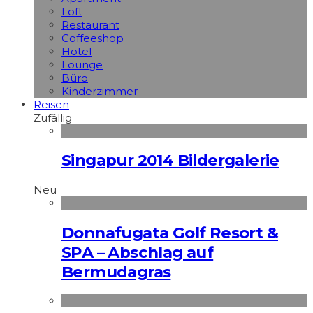
Loft
Restaurant
Coffeeshop
Hotel
Lounge
Büro
Kinderzimmer
Reisen
Zufällig
Singapur 2014 Bildergalerie
Neu
Donnafugata Golf Resort &
SPA – Abschlag auf
Bermudagras